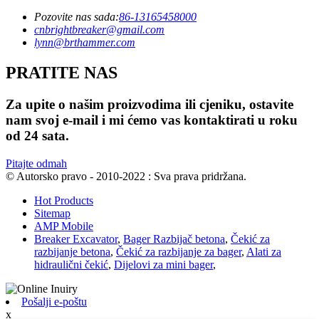
Pozovite nas sada:
86-13165458000
cnbrightbreaker@gmail.com
lynn@brthammer.com
PRATITE NAS
Za upite o našim proizvodima ili cjeniku, ostavite
nam svoj e-mail i mi ćemo vas kontaktirati u roku
od 24 sata.
Pitajte odmah
© Autorsko pravo - 2010-2022 : Sva prava pridržana.
Hot Products
Sitemap
AMP Mobile
Breaker Excavator
,
Bager Razbijač betona
,
Čekić za
razbijanje betona
,
Čekić za razbijanje za bager
,
Alati za
hidraulični čekić
,
Dijelovi za mini bager
,
Pošalji e-poštu
x