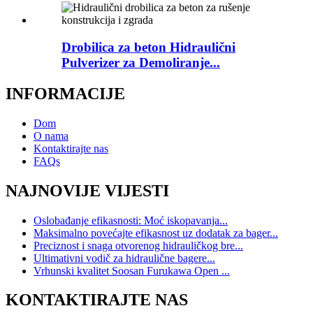
Drobilica za beton Hidraulični
Pulverizer za Demoliranje...
INFORMACIJE
Dom
O nama
Kontaktirajte nas
FAQs
NAJNOVIJE VIJESTI
Oslobađanje efikasnosti: Moć iskopavanja...
Maksimalno povećajte efikasnost uz dodatak za bager...
Preciznost i snaga otvorenog hidrauličkog bre...
Ultimativni vodič za hidraulične bagere...
Vrhunski kvalitet Soosan Furukawa Open ...
KONTAKTIRAJTE NAS