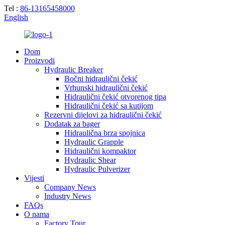
Tel :
86-13165458000
English
Dom
Proizvodi
Hydraulic Breaker
Bočni hidraulični čekić
Vrhunski hidraulični čekić
Hidraulični čekić otvorenog tipa
Hidraulični čekić sa kutijom
Rezervni dijelovi za hidraulični čekić
Dodatak za bager
Hidraulična brza spojnica
Hydraulic Grapple
Hidraulični kompaktor
Hydraulic Shear
Hydraulic Pulverizer
Vijesti
Company News
Industry News
FAQs
O nama
Factory Tour