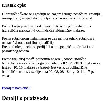
Kratak opis:
Hidraulične škare se ugrađuju na bagere i druge nosače za gradnju i
rušenje, razgradnju čeličnog otpada, spašavanje od požara itd.
Prema broju pogonskih cilindara dijele se na jednocilindrične
hidraulične makaze i dvocilindrične hidraulične makaze.
Prema rotacionom mehanizmu se deli na hidraulički rotacioni i
mehanički rotacioni (bump ball) tip.
Prema funkciji može se podijeliti na tip posmičnog čelika i tip
posmičnog betona.
Prema različitoj tonaži potpornih bagera, jednocilindrične
hidraulične makaze se mogu podijeliti na 02, 04, 08, 08 makaze za
jastreb, 10, 10 makaze za jastreb šest vrsta, dvocilindrične
hidraulične makaze se dijele na 06, 08, 08 teške , 10, 14, 17 pet
vrsta.
Pošaljite nam email
Detalji o proizvodu