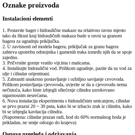
Oznake proizvoda
Instalacioni elementi
1. Postavite bager i hidraulične makaze na relativno ravno mjesto
tako da fiksni kraj hidrauličnih makaza bude u ravni sa granom
bagera za ugradnju priključka.
2. U zavisnosti od modela bagera, priključak za granu bagera
zahteva upotrebu odstojnika i gumenih traka između njih da se spoje
zajedno.
3. Pričvrstite gornje vratilo vijcima i maticama.
4. Instalirajte hidraulični vod. Prilikom ugradnje, pazite da su vod za
ulje i cilindar orijentirani.
5. Zabraniti unakrsno postavljanje i ozbiljno savijanje cevovoda.
Prilikom postavljanja cjevovoda, uvjerite se da u cjevovodu nema
nečistoća, kako biste izbjegli oštećenje cilindra uzrokovano
sigurnosnim nesrećama.
6. Nova instalacija eksperimenta s hidrauličnim smicanjem, cilindar
se prvo prazni 20 ~ 30 puta, kako bi se izbacio zrak iz cilindra, kako
bi se izbjegla kavitacija cilindra.
(Napomena: cilindar prazan radi, hod do 60% normalnog hoda je
prikladan, ne smije odozgo do krajeva)
Osnove pregleda i održavanja