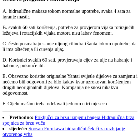
A. hidraulične makaze tokom normalne upotrebe, svaka 4 sata za
igranje masti;.
B. svakih 60 sati korištenja, potreba za provjerom vijaka rotirajućih
ležajeva i rotacijskih vijaka motora nisu labav fenomen;.
C. često posmatraju stanje uljnog cilindra i šanta tokom upotrebe, da
li ima oštećenja ili curenja ulja;.
D. Korisnici svakih 60 sati, provjeravaju cijev za ulje na habanje i
habanje, puknuće itd.
E. Obavezno koristite originalne Yantai svijetle dijelove za zamjenu i
nećemo biti odgovorni za bilo kakav kvar uzrokovan korištenjem
drugih neoriginalnih dijelova. Kompanija ne snosi nikakvu
odgovornost.
F. Cijelu mašinu treba održavati jednom u tri mjeseca.
Prethodno:
Priključci za brzu izmjenu bagera Hidraulična brza
spojnica za brzu vuču
sljedeće:
Soosan Furukawa hidraulični čekići za razbijanje
otvorenog vrha