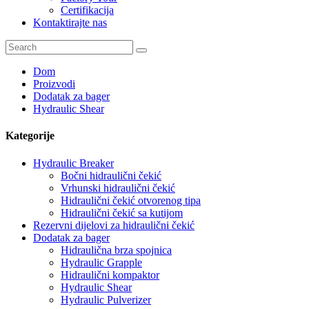
Certifikacija
Kontaktirajte nas
Dom
Proizvodi
Dodatak za bager
Hydraulic Shear
Kategorije
Hydraulic Breaker
Bočni hidraulični čekić
Vrhunski hidraulični čekić
Hidraulični čekić otvorenog tipa
Hidraulični čekić sa kutijom
Rezervni dijelovi za hidraulični čekić
Dodatak za bager
Hidraulična brza spojnica
Hydraulic Grapple
Hidraulični kompaktor
Hydraulic Shear
Hydraulic Pulverizer